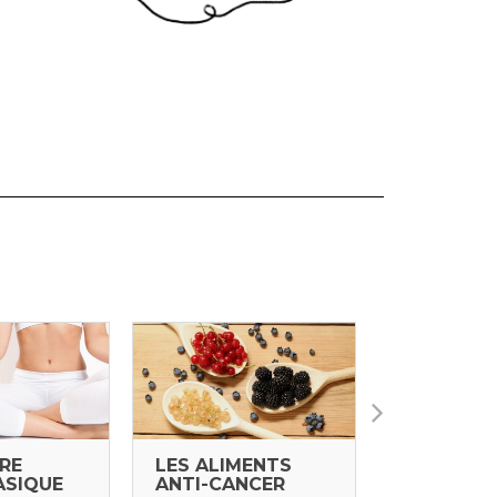
BRE
LES ALIMENTS
LES CURE
ASIQUE
ANTI-CANCER
NATUROP