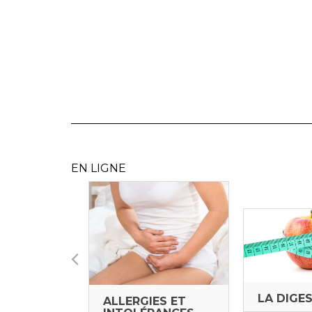
EN LIGNE
AISONS
LA DIGE
ALLERGIES ET
AIRES