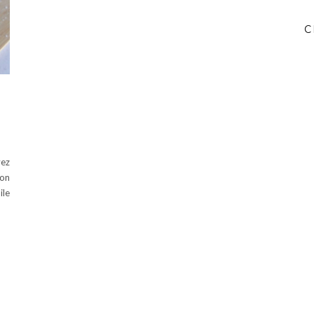
C
vez
ron
ile