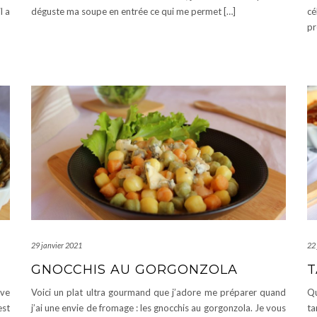
l a
déguste ma soupe en entrée ce qui me permet […]
cé
pr
29 janvier 2021
22
GNOCCHIS AU GORGONZOLA
T
uve
Voici un plat ultra gourmand que j’adore me préparer quand
Qu
est
j’ai une envie de fromage : les gnocchis au gorgonzola. Je vous
ta