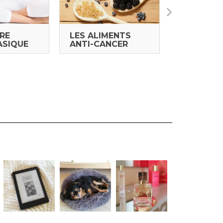
BRE
LES ALIMENTS
LES CURE
ASIQUE
ANTI-CANCER
NATUROP