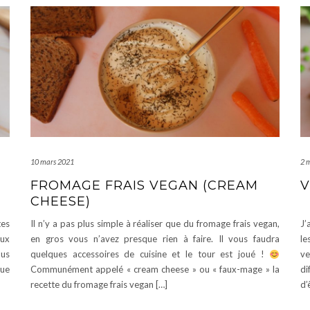
10 mars 2021
2 
FROMAGE FRAIS VEGAN (CREAM
V
CHEESE)
tes
Il n’y a pas plus simple à réaliser que du fromage frais vegan,
J’
eux
en gros vous n’avez presque rien à faire. Il vous faudra
le
ous
quelques accessoires de cuisine et le tour est joué !
ve
que
Communément appelé « cream cheese » ou « faux-mage » la
di
recette du fromage frais vegan […]
d’