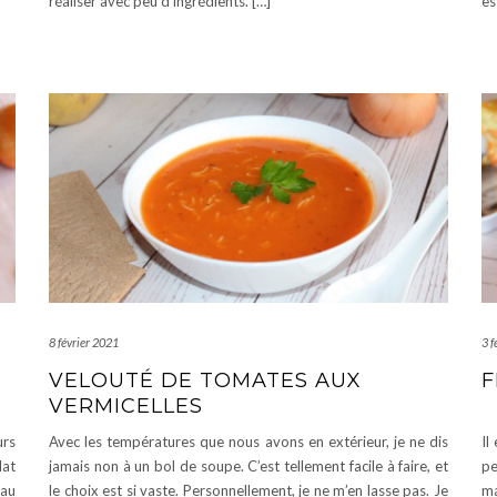
réaliser avec peu d’ingrédients. […]
es
8 février 2021
3 f
VELOUTÉ DE TOMATES AUX
F
VERMICELLES
urs
Avec les températures que nous avons en extérieur, je ne dis
Il
lat
jamais non à un bol de soupe. C’est tellement facile à faire, et
pe
 au
le choix est si vaste. Personnellement, je ne m’en lasse pas. Je
ma