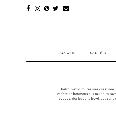
RÉSEAUX
SOCIAUX
ACCUEIL
SANTÉ
Retrouvez ici toutes mes
créations 
variété de
houmous
aux multiples sav
soupes
, des
buddha bowl
, des
sand