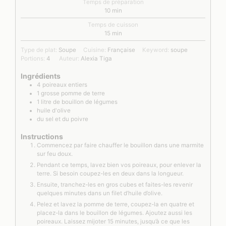
Temps de préparation
minutes
10
min
Temps de cuisson
minutes
15
min
Type de plat:
Soupe
Cuisine:
Française
Keyword:
soupe
Portions:
4
Auteur:
Alexia Tiga
Ingrédients
4
poireaux entiers
1
grosse pomme de terre
1
litre
de bouillon de légumes
huile d'olive
du sel et du poivre
Instructions
Commencez par faire chauffer le bouillon dans une marmite
sur feu doux.
Pendant ce temps, lavez bien vos poireaux, pour enlever la
terre. Si besoin coupez-les en deux dans la longueur.
Ensuite, tranchez-les en gros cubes et faites-les revenir
quelques minutes dans un filet d’huile d’olive.
Pelez et lavez la pomme de terre, coupez-la en quatre et
placez-la dans le bouillon de légumes. Ajoutez aussi les
poireaux. Laissez mijoter 15 minutes, jusqu’à ce que les