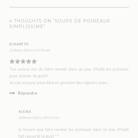
4 THOUGHTS ON “SOUPE DE POIREAUX
SIMPLISSIME”
ELISABETH
21 février 2021 à 17 h 54 min
Ton astuce est de faire revenir dans un peu d’huile les poireaux
pour donner du goût!
Je vais essayer peut être en ajoutant des oignons avec…
Répondre
ALEXIA
26 février 2021 à 10 h 51 min
je trouve que faire revenir les poireaux dans un peu d’huile
fait ressortir le goût ^^