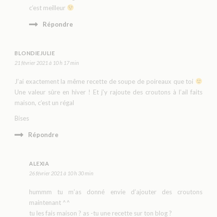
c’est meilleur
Répondre
BLONDIEJULIE
21 février 2021 à 10 h 17 min
J’ai exactement la même recette de soupe de poireaux que toi
Une valeur sûre en hiver ! Et j’y rajoute des croutons à l’ail faits
maison, c’est un régal
Bises
Répondre
ALEXIA
26 février 2021 à 10 h 30 min
hummm tu m’as donné envie d’ajouter des croutons
maintenant ^^
tu les fais maison ? as -tu une recette sur ton blog ?