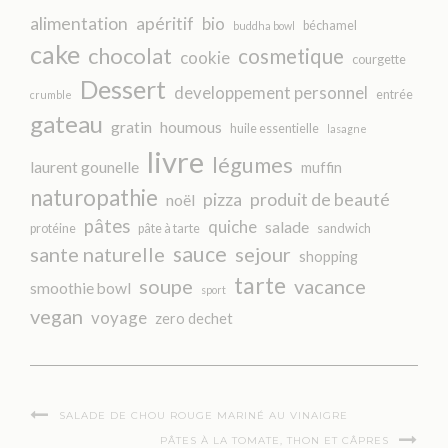
alimentation
apéritif
bio
béchamel
buddha bowl
cake
chocolat
cosmetique
cookie
courgette
Dessert
developpement personnel
entrée
crumble
gateau
gratin
houmous
huile essentielle
lasagne
livre
légumes
laurent gounelle
muffin
naturopathie
pizza
produit de beauté
noël
pâtes
quiche
salade
protéine
pâte à tarte
sandwich
sauce
sante naturelle
sejour
shopping
tarte
soupe
vacance
smoothie bowl
sport
vegan
voyage
zero dechet
SALADE DE CHOU ROUGE MARINÉ AU VINAIGRE
PÂTES À LA TOMATE, THON ET CÂPRES