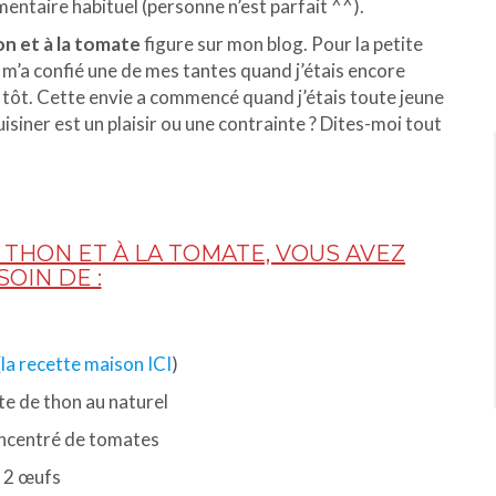
entaire habituel (personne n’est parfait ^^).
on et à la tomate
figure sur mon blog. Pour la petite
e m’a confié une de mes tantes quand j’étais encore
 tôt. Cette envie a commencé quand j’étais toute jeune
uisiner est un plaisir ou une contrainte ? Dites-moi tout
 THON ET À LA TOMATE, VOUS AVEZ
SOIN DE :
(
la recette maison ICI
)
te de thon au naturel
oncentré de tomates
2 œufs