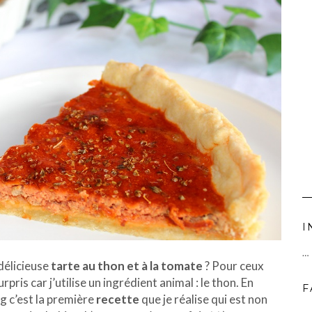
I
…
délicieuse
tarte au thon et à la tomate
? Pour ceux
pris car j’utilise un ingrédient animal : le thon. En
F
ng c’est la première
recette
que je réalise qui est non