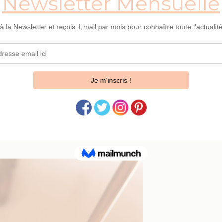
vasez le dans un récipient. Ajoutez-y les aromates
age frais se conserve très bien une semaine au