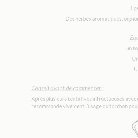
1 p
Des herbes aromatiques, oignon 
Equ
un t
Un
U
Conseil avant de commencer :
Après plusieurs tentatives infructueuses avec un
recommande vivement l’usage du torchon pour 