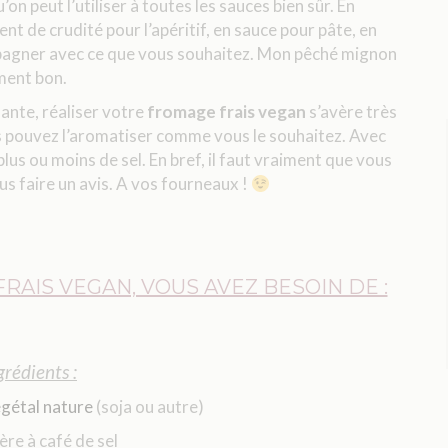
on peut l’utiliser à toutes les sauces bien sûr. En
 de crudité pour l’apéritif, en sauce pour pâte, en
pagner avec ce que vous souhaitez. Mon pêché mignon
ement bon.
ante, réaliser votre
fromage frais vegan
s’avère très
ous pouvez l’aromatiser comme vous le souhaitez. Avec
plus ou moins de sel. En bref, il faut vraiment que vous
us faire un avis. A vos fourneaux !
AIS VEGAN, VOUS AVEZ BESOIN DE :
grédients :
gétal nature
(soja ou autre)
lère à café de sel