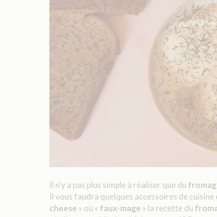
Il n’y a pas plus simple à réaliser que du
fromage
Il vous faudra quelques accessoires de cuisine e
cheese
» ou «
faux-mage
» la recette du
froma