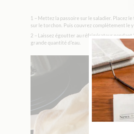
1 – Mettez la passoire sur le saladier. Placez l
sur le torchon. Puis couvrez complètement le y
2 – Laissez égoutter au réfrigérateur pendant 
grande quantité d’eau.