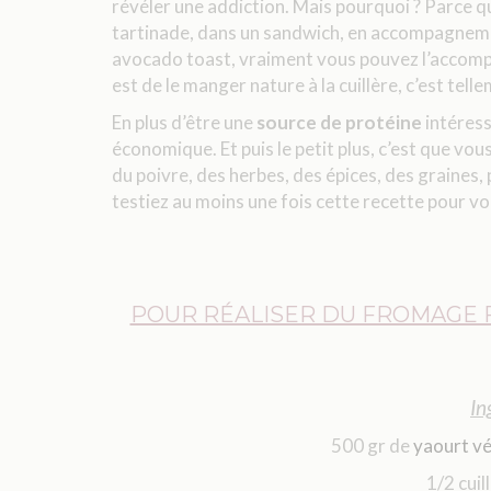
révéler une addiction. Mais pourquoi ? Parce qu’
tartinade, dans un sandwich, en accompagnement
avocado toast, vraiment vous pouvez l’accom
est de le manger nature à la cuillère, c’est tell
En plus d’être une
source de protéine
intéress
économique. Et puis le petit plus, c’est que v
du poivre, des herbes, des épices, des graines, 
testiez au moins une fois cette recette pour vo
POUR RÉALISER DU FROMAGE FR
In
500 gr de
yaourt vé
1/2 cuil