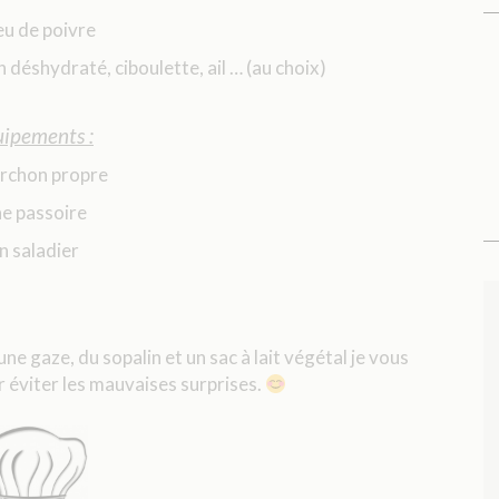
eu de poivre
déshydraté, ciboulette, ail … (au choix)
ipements :
orchon propre
e passoire
n saladier
e gaze, du sopalin et un sac à lait végétal je vous
éviter les mauvaises surprises.