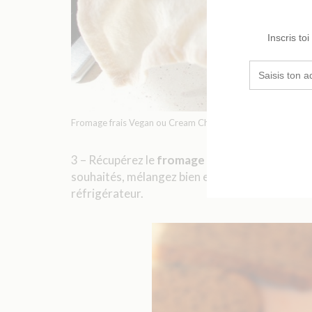
Fromage frais Vegan ou Cream Cheese
3 – Récupérez le
fromage frais vegan
et trans
souhaités, mélangez bien et savourez. Ce from
réfrigérateur.