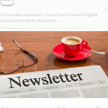
C
e torchon dans la passoire. Versez tout le yaourt végétal
aourt avec les bords du torchon.
24 h minimum soit une nuit. Le yaourt va perdre une