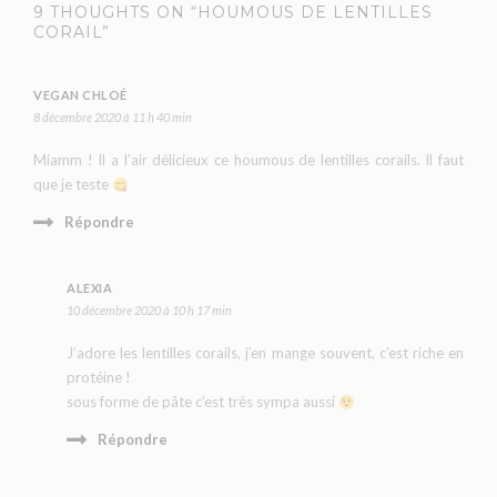
9 THOUGHTS ON “HOUMOUS DE LENTILLES
CORAIL”
VEGAN CHLOÉ
8 décembre 2020 à 11 h 40 min
Miamm ! Il a l’air délicieux ce houmous de lentilles corails. Il faut
que je teste
Répondre
ALEXIA
10 décembre 2020 à 10 h 17 min
J’adore les lentilles corails, j’en mange souvent, c’est riche en
protéine !
sous forme de pâte c’est très sympa aussi
Répondre