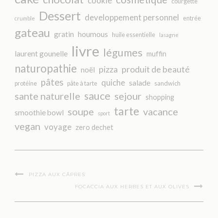
cookie
courgette
Dessert
developpement personnel
entrée
crumble
gateau
gratin
houmous
huile essentielle
lasagne
livre
légumes
laurent gounelle
muffin
naturopathie
pizza
produit de beauté
noël
pâtes
quiche
salade
protéine
pâte à tarte
sandwich
sauce
sante naturelle
sejour
shopping
tarte
soupe
vacance
smoothie bowl
sport
vegan
voyage
zero dechet
PIZZA AUX CÂPRES
FOCACCIA AUX HERBES ET AUX OLIVES