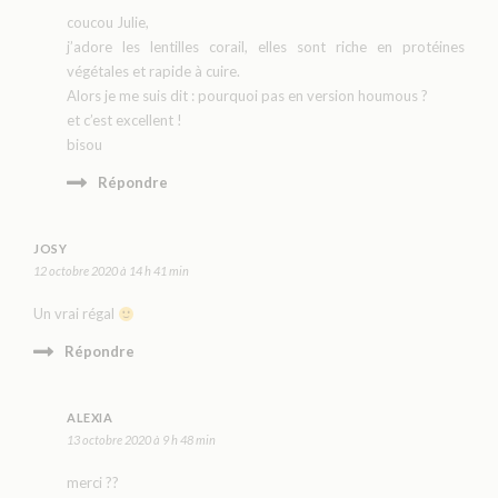
coucou Julie,
j’adore les lentilles corail, elles sont riche en protéines
végétales et rapide à cuire.
Alors je me suis dit : pourquoi pas en version houmous ?
et c’est excellent !
bisou
Répondre
JOSY
12 octobre 2020 à 14 h 41 min
Un vrai régal
Répondre
ALEXIA
13 octobre 2020 à 9 h 48 min
merci ??