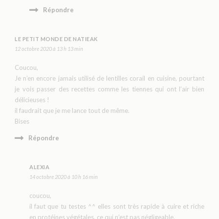
Répondre
LE PETIT MONDE DE NATIEAK
12 octobre 2020 à 13 h 13 min
Coucou,
Je n’en encore jamais utilisé de lentilles corail en cuisine, pourtant
je vois passer des recettes comme les tiennes qui ont l’air bien
délicieuses !
il faudrait que je me lance tout de même.
Bises
Répondre
ALEXIA
14 octobre 2020 à 10 h 16 min
coucou,
il faut que tu testes ^^ elles sont très rapide à cuire et riche
en protéines végétales, ce qui n’est pas négligeable.