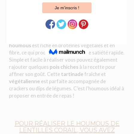
Les variantes de
houmous
sont infinies, mais un de
mes préférés est celui aux
lentilles corail
. Ce
houmous
est riche en protéines végétales et en
fibre, ce qui procure une sensation de satiété rapide.
Simple et facile à réaliser vous pouvez également
rajouter quelques
pois chiches
à la recette pour
affiner son goût. Cette
tartinade
fraîche et
végétalienne
est parfaite accompagnée de
crackers ou dips de légumes. C’est l’houmous idéal à
proposer en entrée de repas !
POUR RÉALISER LE HOUMOUS DE
LENTILLES CORAIL, VOUS AVEZ