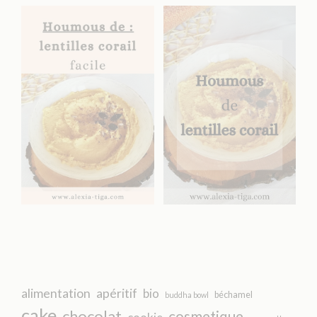
alimentation
apéritif
bio
béchamel
buddha bowl
cake
chocolat
cosmetique