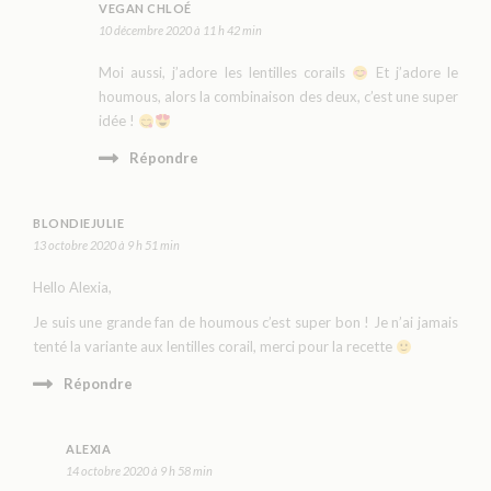
VEGAN CHLOÉ
10 décembre 2020 à 11 h 42 min
Moi aussi, j’adore les lentilles corails
Et j’adore le
houmous, alors la combinaison des deux, c’est une super
idée !
Répondre
BLONDIEJULIE
13 octobre 2020 à 9 h 51 min
Hello Alexia,
Je suis une grande fan de houmous c’est super bon ! Je n’ai jamais
tenté la variante aux lentilles corail, merci pour la recette
Répondre
ALEXIA
14 octobre 2020 à 9 h 58 min