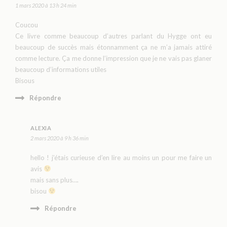
1 mars 2020 à 13 h 24 min
Coucou
Ce livre comme beaucoup d’autres parlant du Hygge ont eu
beaucoup de succès mais étonnamment ça ne m’a jamais attiré
comme lecture. Ça me donne l’impression que je ne vais pas glaner
beaucoup d’informations utiles
Bisous
Répondre
ALEXIA
2 mars 2020 à 9 h 36 min
hello ! j’étais curieuse d’en lire au moins un pour me faire un
avis
mais sans plus….
bisou
Répondre