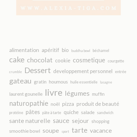
alimentation
apéritif
bio
béchamel
buddha bowl
cake
chocolat
cosmetique
cookie
courgette
Dessert
developpement personnel
entrée
crumble
gateau
gratin
houmous
huile essentielle
lasagne
livre
légumes
laurent gounelle
muffin
naturopathie
pizza
produit de beauté
noël
pâtes
quiche
salade
protéine
pâte à tarte
sandwich
sauce
sante naturelle
sejour
shopping
tarte
soupe
vacance
smoothie bowl
sport