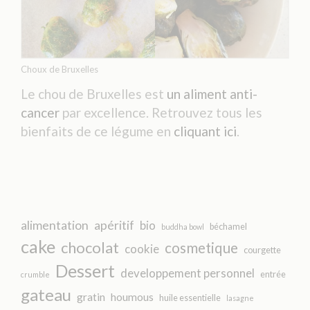
Choux de Bruxelles
Le chou de Bruxelles est
un aliment anti-
cancer
par excellence. Retrouvez tous les
bienfaits de ce légume en
cliquant ici
.
alimentation
apéritif
bio
béchamel
buddha bowl
cake
chocolat
cosmetique
cookie
courgette
Dessert
developpement personnel
entrée
crumble
gateau
gratin
houmous
huile essentielle
lasagne