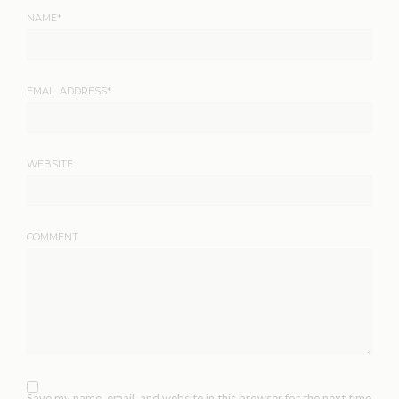
NAME
*
EMAIL ADDRESS
*
WEBSITE
COMMENT
Save my name, email, and website in this browser for the next time