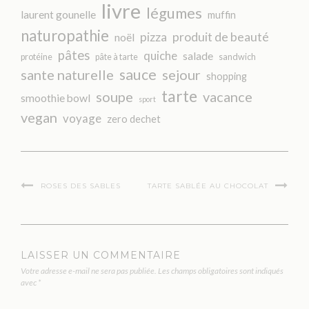
livre
légumes
laurent gounelle
muffin
naturopathie
pizza
produit de beauté
noël
pâtes
quiche
salade
protéine
pâte à tarte
sandwich
sauce
sante naturelle
sejour
shopping
tarte
soupe
vacance
smoothie bowl
sport
vegan
voyage
zero dechet
ROSES DES SABLES
TARTE SABLÉE AU CHOCOLAT
LAISSER UN COMMENTAIRE
Votre adresse e-mail ne sera pas publiée.
Les champs obligatoires sont indiqués
avec
*