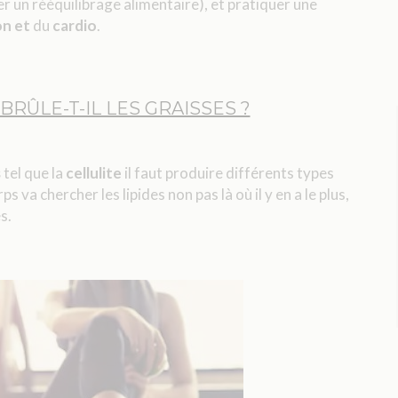
 un rééquilibrage alimentaire), et pratiquer une
on et
du
cardio
.
RÛLE-T-IL LES GRAISSES ?
s
tel que la
cellulite
il faut produire différents types
va chercher les lipides non pas là où il y en a le plus,
s.