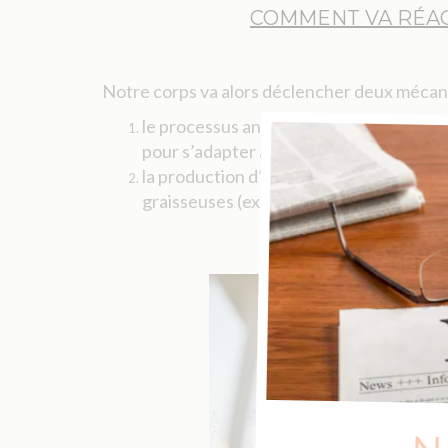
COMMENT VA RÉAG
Notre corps va alors déclencher deux mécan
le processus anabolique c’est-à-dire que
pour s’adapter aux exercices demandés
la production d’adrénaline et de noradré
graisseuses (ex : cellulites) à s’ouvrir.