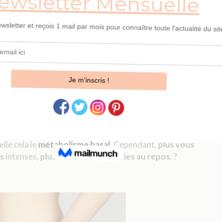
RÛLER LES GRAISSES AU REPOS
 au repos, nécessaire à notre survis (respirer, activer
lle cela le
métabolisme basal
. Cependant,
plus vous
es
intenses
, plus il brûlera de calories au repos
. ?