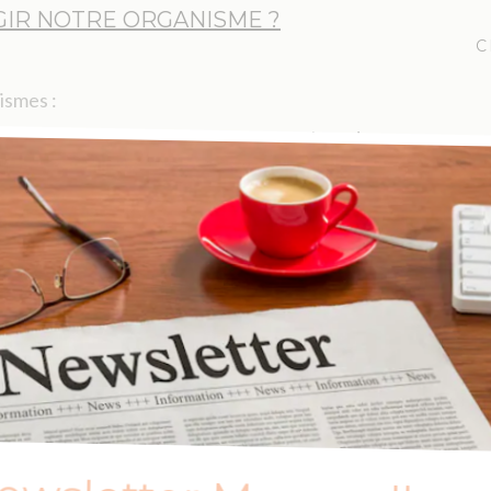
IR NOTRE ORGANISME ?
C
ismes :
 le corps va produire du muscle à la place du gras
.
naline, deux hormones qui incitent les cellules