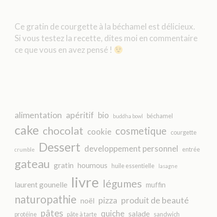
Ce gratin de courgette à la béchamel est délicieux.
Si vous testez la recette, dites moi en commentaire
ce que vous en avez pensé !
alimentation
apéritif
bio
béchamel
buddha bowl
cake
chocolat
cosmetique
cookie
courgette
Dessert
developpement personnel
entrée
crumble
gateau
gratin
houmous
huile essentielle
lasagne
livre
légumes
laurent gounelle
muffin
naturopathie
pizza
produit de beauté
noël
pâtes
quiche
salade
protéine
pâte à tarte
sandwich