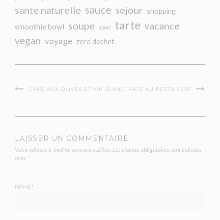
sauce
sante naturelle
sejour
shopping
tarte
soupe
vacance
smoothie bowl
sport
vegan
voyage
zero dechet
CAKE AUX OLIVES ET VIN BLANC
TARTE AU PESTO VERT
LAISSER UN COMMENTAIRE
Votre adresse e-mail ne sera pas publiée.
Les champs obligatoires sont indiqués
avec
*
NAME
*