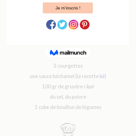
Pour réaliser le gratin de courgette en béchamel,
vous avez besoin de :
3 courgettes
une sauce béchamel (la recette
ici
)
100 gr de gruyère râpé
du sel, du poivre
1 cube de bouillon de légumes