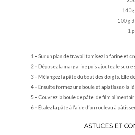
250
140g 
100 g d
1 p
1 – Sur un plan de travail tamisez la farine et c
2 – Déposez la margarine puis ajoutez le sucre 
3 – Mélangez la pâte du bout des doigts. Elle 
4 – Ensuite formez une boule et aplatissez-la 
5 – Couvrez la boule de pâte, de film alimentair
6 – Étalez la pâte à l’aide d’un rouleau à pâtiss
.
ASTUCES ET CON