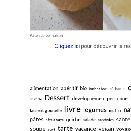
Pâte sablée maison
Cliquez ici
pour découvrir la re
alimentation
apéritif
bio
béchamel
buddha bowl
Dessert
developpement personnel
crumble
livre
légumes
na
laurent gounelle
muffin
sante
pâtes
quiche
salade
pâte à tarte
sandwich
tarte
soupe
vacance
vegan
voyag
sport