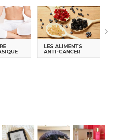
BRE
LES ALIMENTS
LES CURE
ASIQUE
ANTI-CANCER
NATUROP