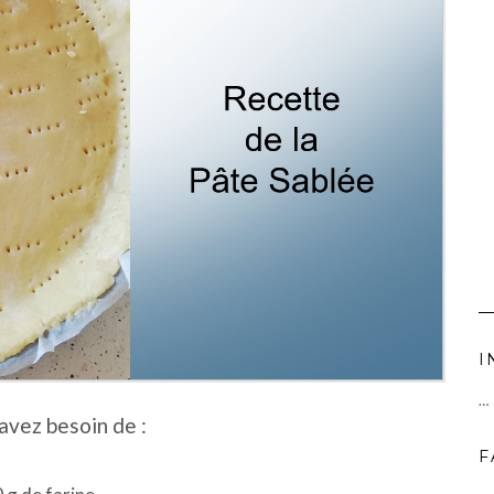
I
…
avez besoin de :
F