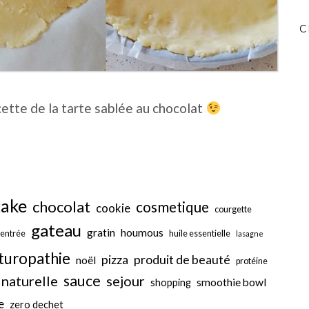
C
cette de la tarte sablée au chocolat
cake
chocolat
cosmetique
cookie
courgette
gateau
gratin
houmous
entrée
huile essentielle
lasagne
turopathie
pizza
produit de beauté
noël
protéine
sauce
 naturelle
sejour
smoothie bowl
shopping
e
zero dechet